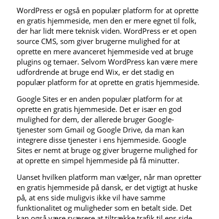
WordPress er også en populær platform for at oprette
en gratis hjemmeside, men den er mere egnet til folk,
der har lidt mere teknisk viden. WordPress er et open
source CMS, som giver brugerne mulighed for at
oprette en mere avanceret hjemmeside ved at bruge
plugins og temaer. Selvom WordPress kan være mere
udfordrende at bruge end Wix, er det stadig en
populær platform for at oprette en gratis hjemmeside.
Google Sites er en anden populær platform for at
oprette en gratis hjemmeside. Det er især en god
mulighed for dem, der allerede bruger Google-
tjenester som Gmail og Google Drive, da man kan
integrere disse tjenester i ens hjemmeside. Google
Sites er nemt at bruge og giver brugerne mulighed for
at oprette en simpel hjemmeside på få minutter.
Uanset hvilken platform man vælger, når man opretter
en gratis hjemmeside på dansk, er det vigtigt at huske
på, at ens side muligvis ikke vil have samme
funktionalitet og muligheder som en betalt side. Det
kan også være sværere at tiltrække trafik til ens side,